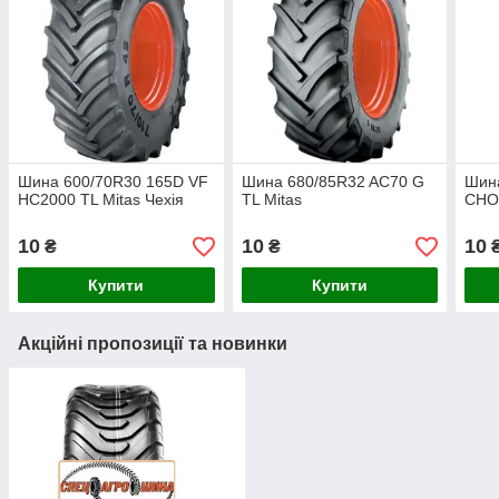
Шина 600/70R30 165D VF
Шина 680/85R32 AC70 G
Шин
HC2000 TL Mitas Чехія
TL Mitas
CHO 
10
10
10
₴
₴
Купити
Купити
Акційні пропозиції та новинки