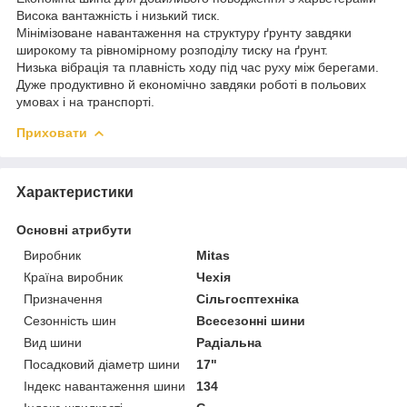
Висока вантажність і низький тиск.
Мінімізоване навантаження на структуру ґрунту завдяки
широкому та рівномірному розподілу тиску на ґрунт.
Низька вібрація та плавність ходу під час руху між берегами.
Дуже продуктивно й економічно завдяки роботі в польових
умовах і на транспорті.
Приховати
Характеристики
Основні атрибути
Виробник
Mitas
Країна виробник
Чехія
Призначення
Сільгосптехніка
Сезонність шин
Всесезонні шини
Вид шини
Радіальна
Посадковий діаметр шини
17"
Індекс навантаження шини
134