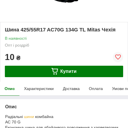
Шина 425/55R17 AC70G 134G TL Mitas Чехія
В наявності
Опт і роздріб
10
₴
Купити
Опис
Характеристики
Доставка
Оплата
Умови п
Опис
Радіальні
шини
комбайна
AC 70 G
Економна шина для дбайливого поводження з харветерами