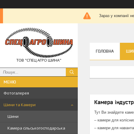
Зараз у компанії н
ГОЛОВНА
ШИН
ТОВ "СПЕЦ АГРО ШИНА"
Фотогалерея
Камера індустр
Шини та Камери
Тут Ви знайдете каме
Шини
– камери для колісних
Камера сільськогосподарська
– камери для наванта