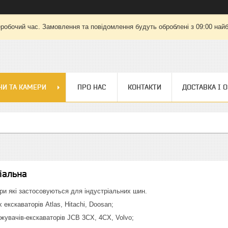
еробочий час. Замовлення та повідомлення будуть оброблені з 09:00 найб
И ТА КАМЕРИ
ПРО НАС
КОНТАКТИ
ДОСТАВКА І 
іальна
ри які застосовуються для індустріальних шин.
 екскаваторів Atlas, Hitachi, Doosan;
жувачів-екскаваторів JCB 3CX, 4CX, Volvo;