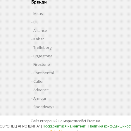
Бренди
Mitas
BKT
Alliance
Kabat
Trelleborg
Brigestone
Firestone
Continental
Cultor
Advance
Armour
Speedways
Сайт створений на маркетплейсі
Prom.ua
ТОВ "СПЕЦ АГРО ШИНА" |
Поскаржитися на контент
|
Політика конфіденційнос