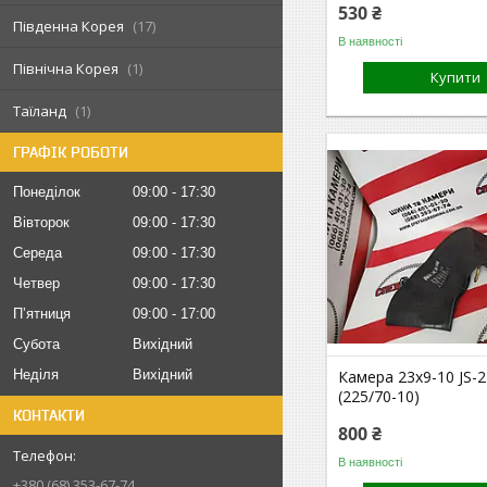
530 ₴
Південна Корея
17
В наявності
Північна Корея
1
Купити
Таїланд
1
ГРАФІК РОБОТИ
Понеділок
09:00
17:30
Вівторок
09:00
17:30
Середа
09:00
17:30
Четвер
09:00
17:30
Пʼятниця
09:00
17:00
Субота
Вихідний
Неділя
Вихідний
Камера 23x9-10 JS-
(225/70-10)
КОНТАКТИ
800 ₴
В наявності
+380 (68) 353-67-74