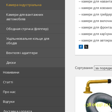
– камери для наванта
Камера індустріальна
– камери для ковзанок
Камери для вантажних
– камери для грейдер
автомобілів
– камери для вилочни
– камери для фронта
Ободная стрічка (фліппер)
– камери для кар'єрн
Ущільнювальне кільце для
– камери для автокра
ободів
Вентеля і адаптери
Диски
Новивини
Статті
Про нас
Відгуки
Доставка і оплата