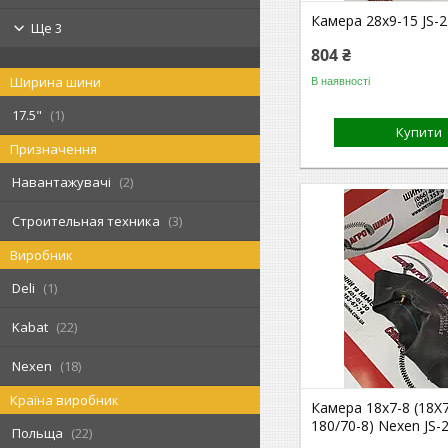
Камера 28x9-15 JS-2
Ще 3
804 ₴
Ширина шини
В наявності
17.5"
1
Купити
Призначення
Навантажувачі
2
Строительная техника
3
Виробник
Deli
1
Kabat
22
Nexen
18
Країна виробник
Камера 18x7-8 (18X7
180/70-8) Nexen JS-
Польща
22