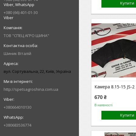
Купити
Viber, WhatsApp
+380 (66) 401-01-30
Viber
ТОВ "СПЕЦ АГРО ШИНА"
Шиник Віталій
вул. Сортувальна, 22, Київ, Україна
Камера 8.15-15 JS-2
http://spetsagroshina.com.ua
670 ₴
В наявності
+380664010130
Купити
+380683536774