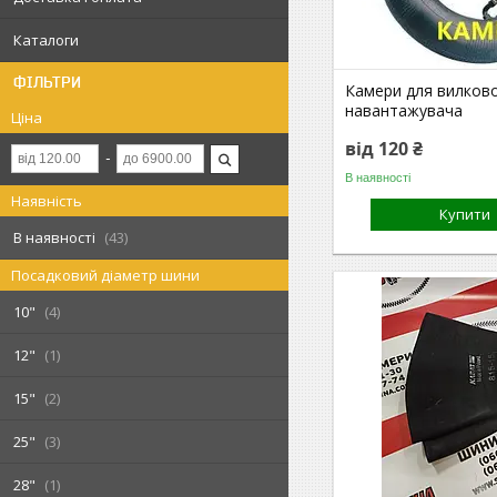
Каталоги
ФІЛЬТРИ
Камери для вилков
навантажувача
Ціна
від 120 ₴
В наявності
Наявність
Купити
В наявності
43
Посадковий діаметр шини
10"
4
12"
1
15"
2
25"
3
28"
1