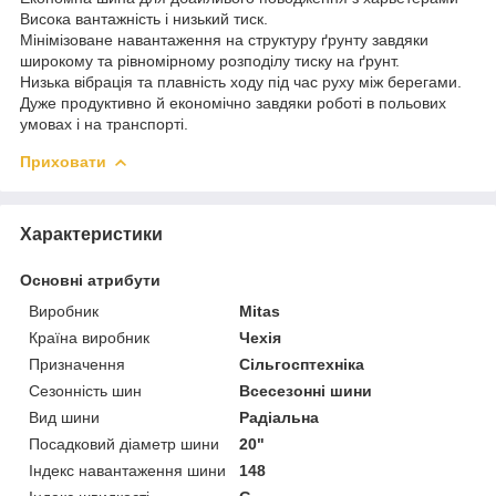
Висока вантажність і низький тиск.
Мінімізоване навантаження на структуру ґрунту завдяки
широкому та рівномірному розподілу тиску на ґрунт.
Низька вібрація та плавність ходу під час руху між берегами.
Дуже продуктивно й економічно завдяки роботі в польових
умовах і на транспорті.
Приховати
Характеристики
Основні атрибути
Виробник
Mitas
Країна виробник
Чехія
Призначення
Сільгосптехніка
Сезонність шин
Всесезонні шини
Вид шини
Радіальна
Посадковий діаметр шини
20"
Індекс навантаження шини
148