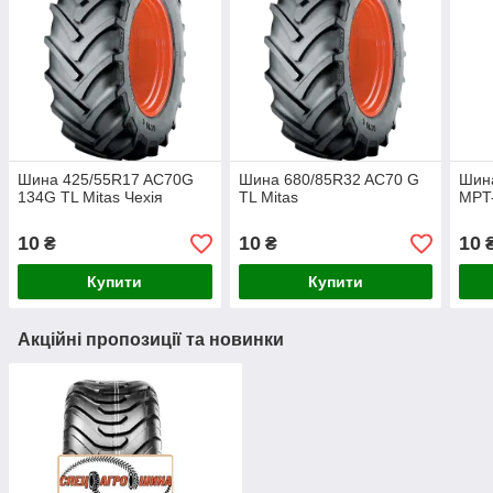
Шина 425/55R17 AC70G
Шина 680/85R32 AC70 G
Шина
134G TL Mitas Чехія
TL Mitas
MPT-
10
10
10
₴
₴
Купити
Купити
Акційні пропозиції та новинки