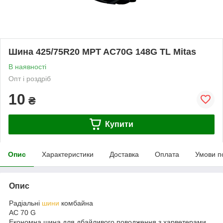
Шина 425/75R20 MPT AC70G 148G TL Mitas
В наявності
Опт і роздріб
10
₴
Купити
Опис
Характеристики
Доставка
Оплата
Умови п
Опис
Радіальні
шини
комбайна
AC 70 G
Економна шина для дбайливого поводження з харветерами