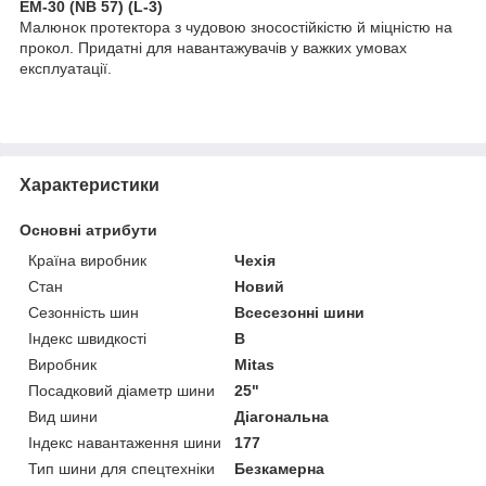
EM-30 (NB 57) (L-3)
Малюнок протектора з чудовою зносостійкістю й міцністю на
прокол. Придатні для навантажувачів у важких умовах
експлуатації.
Характеристики
Основні атрибути
Країна виробник
Чехія
Стан
Новий
Сезонність шин
Всесезонні шини
Індекс швидкості
B
Виробник
Mitas
Посадковий діаметр шини
25"
Вид шини
Діагональна
Індекс навантаження шини
177
Тип шини для спецтехніки
Безкамерна