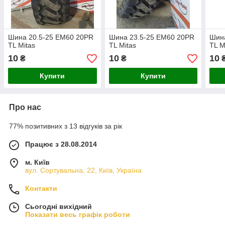
Шина 20.5-25 EM60 20PR
Шина 23.5-25 EM60 20PR
Шин
TL Mitas
TL Mitas
TL M
10
10
10
₴
₴
Купити
Купити
Про нас
77% позитивних з 13 відгуків за рік
Працює з 28.08.2014
м. Київ
вул. Сортувальна, 22, Київ, Україна
Контакти
Сьогодні вихідний
Показати весь графік роботи