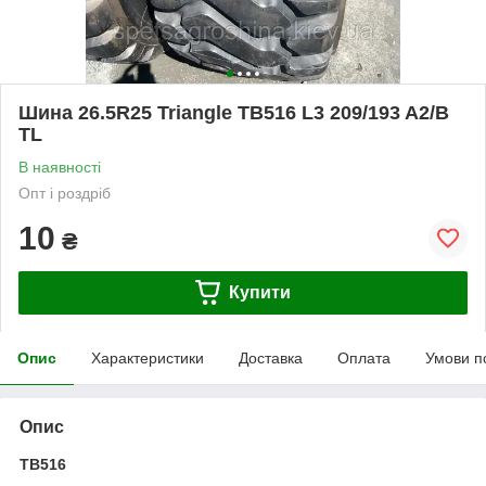
Шина 26.5R25 Triangle TB516 L3 209/193 A2/B
TL
В наявності
Опт і роздріб
10
₴
Купити
Опис
Характеристики
Доставка
Оплата
Умови п
Опис
TB516