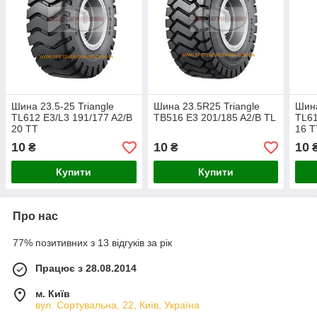
Шина 23.5-25 Triangle
Шина 23.5R25 Triangle
Шина
TL612 E3/L3 191/177 A2/B
TB516 E3 201/185 A2/B TL
TL61
20 TT
16 T
10
10
10
₴
₴
Купити
Купити
Про нас
77% позитивних з 13 відгуків за рік
Працює з 28.08.2014
м. Київ
вул. Сортувальна, 22, Київ, Україна