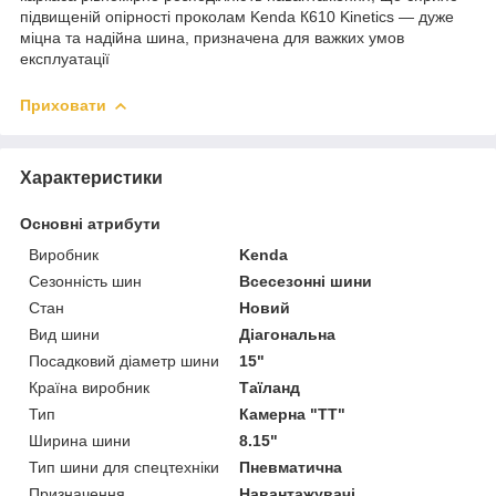
підвищеній опірності проколам Kenda К610 Kinetics — дуже
міцна та надійна шина, призначена для важких умов
експлуатації
Приховати
Характеристики
Основні атрибути
Виробник
Kenda
Сезонність шин
Всесезонні шини
Стан
Новий
Вид шини
Діагональна
Посадковий діаметр шини
15"
Країна виробник
Таїланд
Тип
Камерна "TT"
Ширина шини
8.15"
Тип шини для спецтехніки
Пневматична
Призначення
Навантажувачі