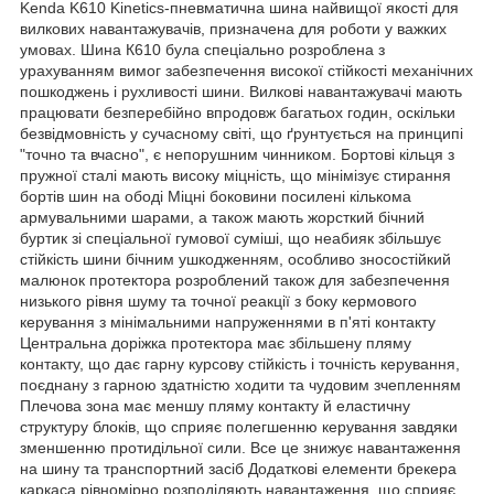
Kenda K610 Kinetics-пневматична шина найвищої якості для
вилкових навантажувачів, призначена для роботи у важких
умовах. Шина К610 була спеціально розроблена з
урахуванням вимог забезпечення високої стійкості механічних
пошкоджень і рухливості шини. Вилкові навантажувачі мають
працювати безперебійно впродовж багатьох годин, оскільки
безвідмовність у сучасному світі, що ґрунтується на принципі
"точно та вчасно", є непорушним чинником. Бортові кільця з
пружної сталі мають високу міцність, що мінімізує стирання
бортів шин на ободі Міцні боковини посилені кількома
армувальними шарами, а також мають жорсткий бічний
буртик зі спеціальної гумової суміші, що неабияк збільшує
стійкість шини бічним ушкодженням, особливо зносостійкий
малюнок протектора розроблений також для забезпечення
низького рівня шуму та точної реакції з боку кермового
керування з мінімальними напруженнями в п'яті контакту
Центральна доріжка протектора має збільшену пляму
контакту, що дає гарну курсову стійкість і точність керування,
поєднану з гарною здатністю ходити та чудовим зчепленням
Плечова зона має меншу пляму контакту й еластичну
структуру блоків, що сприяє полегшенню керування завдяки
зменшенню протидільної сили. Все це знижує навантаження
на шину та транспортний засіб Додаткові елементи брекера
каркаса рівномірно розподіляють навантаження, що сприяє