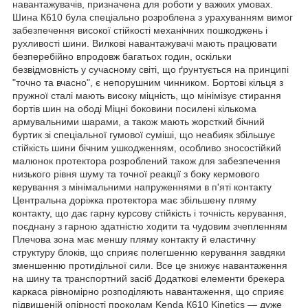
навантажувачів, призначена для роботи у важких умовах.
Шина К610 була спеціально розроблена з урахуванням вимог
забезпечення високої стійкості механічних пошкоджень і
рухливості шини. Вилкові навантажувачі мають працювати
безперебійно впродовж багатьох годин, оскільки
безвідмовність у сучасному світі, що ґрунтується на принципі
"точно та вчасно", є непорушним чинником. Бортові кільця з
пружної сталі мають високу міцність, що мінімізує стирання
бортів шин на ободі Міцні боковини посилені кількома
армувальними шарами, а також мають жорсткий бічний
буртик зі спеціальної гумової суміші, що неабияк збільшує
стійкість шини бічним ушкодженням, особливо зносостійкий
малюнок протектора розроблений також для забезпечення
низького рівня шуму та точної реакції з боку кермового
керування з мінімальними напруженнями в п'яті контакту
Центральна доріжка протектора має збільшену пляму
контакту, що дає гарну курсову стійкість і точність керування,
поєднану з гарною здатністю ходити та чудовим зчепленням
Плечова зона має меншу пляму контакту й еластичну
структуру блоків, що сприяє полегшенню керування завдяки
зменшенню протидільної сили. Все це знижує навантаження
на шину та транспортний засіб Додаткові елементи брекера
каркаса рівномірно розподіляють навантаження, що сприяє
підвищеній опірності проколам Kenda К610 Kinetics — дуже