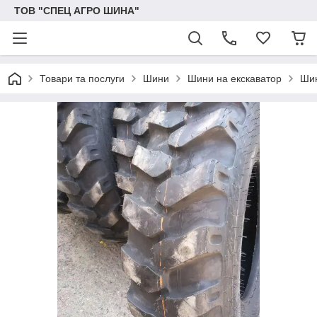
ТОВ "СПЕЦ АГРО ШИНА"
Товари та послуги
Шини
Шини на екскаватор
Шин