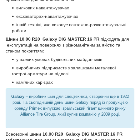
вилкових навантажувачах
екскаваторах-навантажувачах
іншій техніці, яка виконує вантажно-розвантажувальні
роботи
Шини 10.00 R20 Galaxy DIG MASTER 16 PR
підходять для
експлуатації на поверхнях з різноманітним за якістю та
станом покриттям:
у важких умовах будівельних майданчиків
виробничих підприємств з залишками металевої
гострої арматури на підлозі
кам’яних кар’єрах
Galaxy
– виробник шин для спецтехніки, створений ще в 1922
році. На сьогоднішній день шини Galaxy поряд із продукцією
бренду Primex випускає ізраїльський гігант шинного ринку
Alliance Tire Group, який купив компанію у 2009 році.
Всесезонні
шини 10.00 R20 Galaxy DIG MASTER 16 PR
забезпечують прекрасне зчеплення у будь-яких умовах