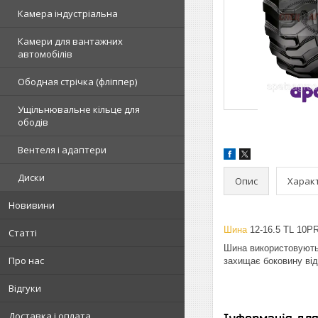
Камера індустріальна
Камери для вантажних
автомобілів
Ободная стрічка (фліппер)
Ущільнювальне кільце для
ободів
Вентеля і адаптери
Диски
Опис
Харак
Новивини
Шина
12-16.5 TL 10PR
Статті
Шина використовують 
Про нас
захищає боковину від 
Відгуки
Доставка і оплата