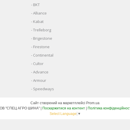
BKT
Alliance
Kabat
Trelleborg
Brigestone
Firestone
Continental
Cultor
Advance
Armour
Speedways
Сайт створений на маркетплейсі
Prom.ua
ТОВ "СПЕЦ АГРО ШИНА" |
Поскаржитися на контент
|
Політика конфіденційнос
Select Language
▼