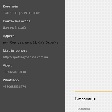
ТОВ "СПЕЦ АГРО ШИНА"
Шиник Віталій
вул. Сортувальна, 22, Київ, Україна
http://spetsagroshina.com.ua
+380664010130
+380683536774
Інформація
Головна