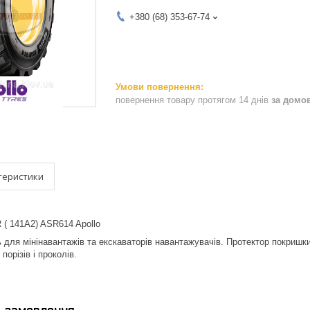
+380 (68) 353-67-74
повернення товару протягом 14 днів
за домо
теристики
 ( 141А2) ASR614 Apollo
для мінінавантажів та екскаваторів навантажувачів. Протектор покришк
порізів і проколів.