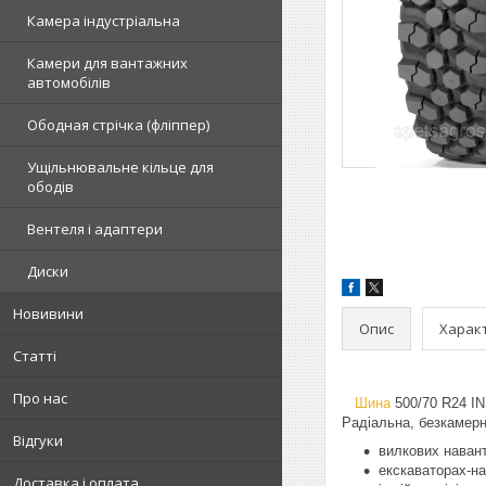
Камера індустріальна
Камери для вантажних
автомобілів
Ободная стрічка (фліппер)
Ущільнювальне кільце для
ободів
Вентеля і адаптери
Диски
Новивини
Опис
Харак
Статті
Про нас
Шина
500/70 R24 IN
Радіальна, безкамер
Відгуки
вилкових наван
екскаваторах-н
Доставка і оплата