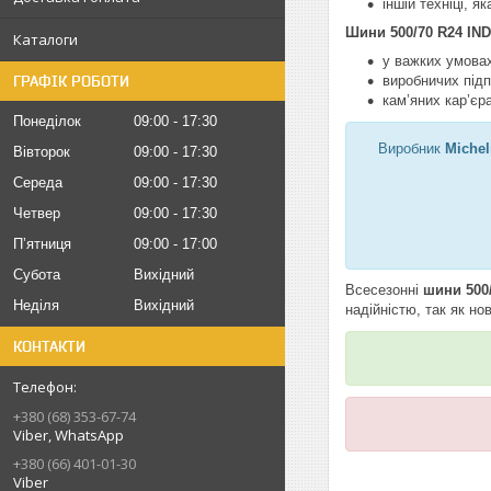
іншій техніці, 
Шини 500/70 R24 IND
Каталоги
у важких умова
ГРАФІК РОБОТИ
виробничих підп
кам’яних кар’єр
Понеділок
09:00
17:30
Виробник
Michel
Вівторок
09:00
17:30
Середа
09:00
17:30
Четвер
09:00
17:30
Пʼятниця
09:00
17:00
Субота
Вихідний
Всесезонні
шини 500
Неділя
Вихідний
надійністю, так як но
КОНТАКТИ
+380 (68) 353-67-74
Viber, WhatsApp
+380 (66) 401-01-30
Viber