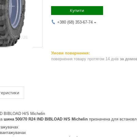
Купити
+380 (68) 353-67-74
повернення товару протягом 14 днів
за домо
теристики
D BIBLOAD H/S Michelin
на
шина 500/70 R24 IND BIBLOAD H/S Michelin
призначена для встановл
тажувачах
авантажувачах