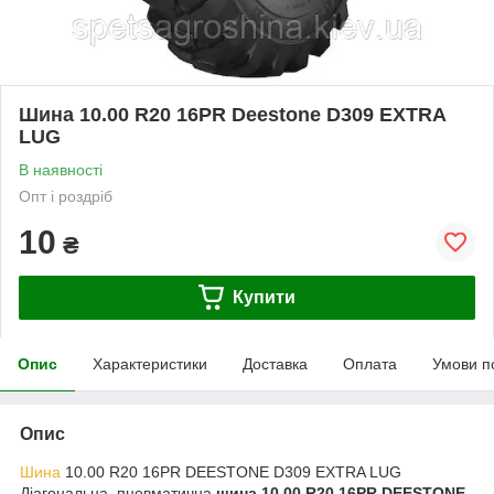
Шина 10.00 R20 16PR Deestone D309 EXTRA
LUG
В наявності
Опт і роздріб
10
₴
Купити
Опис
Характеристики
Доставка
Оплата
Умови п
Опис
Шина
10.00 R20 16PR DEESTONE D309 EXTRA LUG
Діагональна, пневматична
шина 10.00 R20 16PR DEESTONE