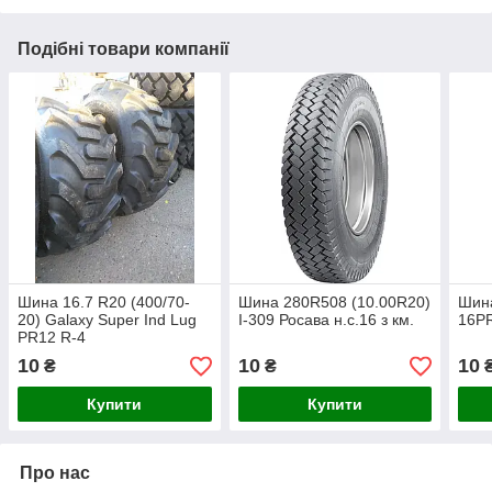
Подібні товари компанії
Шина 16.7 R20 (400/70-
Шина 280R508 (10.00R20)
Шина
20) Galaxy Super Ind Lug
І-309 Росава н.с.16 з км.
16PR
PR12 R-4
10
10
10
₴
₴
Купити
Купити
Про нас