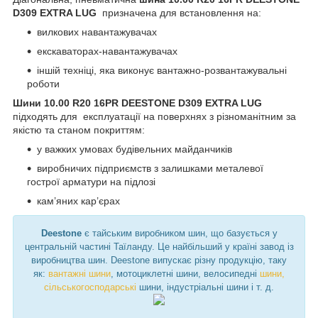
D309 EXTRA LUG
призначена для встановлення на:
вилкових навантажувачах
екскаваторах-навантажувачах
іншій техніці, яка виконує вантажно-розвантажувальні
роботи
Шини 10.00 R20 16PR DEESTONE D309 EXTRA LUG
підходять для експлуатації на поверхнях з різноманітним за
якістю та станом покриттям:
у важких умовах будівельних майданчиків
виробничих підприємств з залишками металевої
гострої арматури на підлозі
кам’яних кар’єрах
Deestone
є тайським виробником шин, що базується у
центральній частині Таїланду. Це найбільший у країні завод із
виробництва шин. Deestone випускає різну продукцію, таку
як:
вантажні шини
, мотоциклетні шини, велосипедні
шини,
сільськогосподарські
шини, індустріальні шини і т. д.