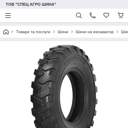
ТОВ "СПЕЦ АГРО ШИНА"
Товари та послуги
Шини
Шини на екскаватор
Шин