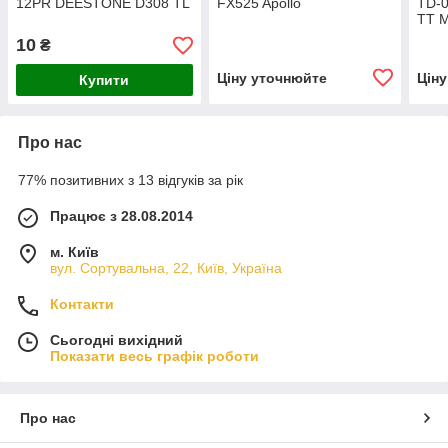
12PR DEESTONE D308 TL
FX525 Apollo
TD-0
TT M
10
₴
Ціну уточнюйте
Цін
Купити
Про нас
77% позитивних з 13 відгуків за рік
Працює з 28.08.2014
м. Київ
вул. Сортувальна, 22, Київ, Україна
Контакти
Сьогодні вихідний
Показати весь графік роботи
Про нас