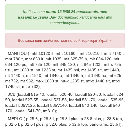
Щоб купити
шини 15.5/80-24 телескопічного
навантажувача
Вам достатньо написати нам або
зателефонувати.
Доставка шин здійснюється по всій території України.
- MANITOU ( mht 10120 lt, mht 10160 l, mht 10210 l, mht 7140 t,
mht 780 t, mht 860 lt, mlt 1035, mlt 625-75 h, mlt 634-120, mlt
634-120 ps, mlt 735-120, mlt 845-120, mlt 845-120h, mlt-x 735
tlsu, mt 1030 st, mt 1235 st, mt 1435 hsl, mt 1435 slt, mt 1440,
mt 1440 h, mt 1840, mt 1840 a, mt 1840 h,
mt 1840 ha, mt 625,
mt 732, mt 932, mt-x 1030 st, mt-x 1235 st, mt-x 1440 slt, mt-x
1740 slt, mt-x 732);
- JCB (loadall 515-40, loadall 520-40, loadall 520-50, loadall 524-
50, loadall 527-55, loadall 527-58, loadall 531-70, loadall 535-95,
loadall 535V125, loadall 535V140, loadall 540-140, loadall 540-
170, loadall 541-70, tm310);
- MERLO ( p 25.6, p 28.8 l, p 28.8 l plus, p 28.8 plus, p 28.8 top,
p 32.6 l, p 32.6 l plus, p 32.6 plus, p 32.6 top, panoramic 25.6 l);