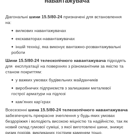
навантажувача
Діагональні
шини 15.5/80-24
призначені для встановлення
на:
вилкових навантажувачах
екскаваторах-навантажувачах
іншій техніці, яка виконує вантажно-розвантажувальні
роботи
Шини 15.5/80-24 телескопічного навантажувача
підходять
для експлуатації на поверхнях з різноманітним за якістю та
станом покриттям:
у важких умовах будівельних майданчиків
виробничих підприємств з залишками металевої
гострої арматури на підлозі
кам’яних кар’єрах
Всесезонні
ш
ина 15.5/80-24 телескопічного навантажувача
забезпечують прекрасне зчеплення у будь-яких умовах
бездоріжжя і володіють високою міцністю та надійністю, так як
новий склад гумової суміші, з якої виготовлені шини, знижує
ризик порізів, викликаних гострим каменем тощо.