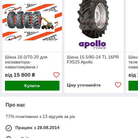
Шина 16.0/70-20 для
Шина 15.5/80-24 TL 16PR
Шина
екскаватора-
FX525 Apollo
теле
навантажувача і
нава
телескопічного
15 800
від
₴
від
навантажувача
Ціну уточнюйте
Купити
Про нас
77% позитивних з 13 відгуків за рік
Працює з 28.08.2014