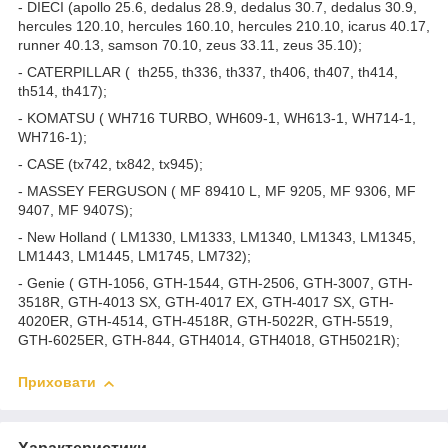
- DIECI (apollo 25.6, dedalus 28.9, dedalus 30.7, dedalus 30.9,
hercules 120.10, hercules 160.10, hercules 210.10, icarus 40.17,
runner 40.13, samson 70.10, zeus 33.11, zeus 35.10);
-
CATERPILLAR (
th255, th336, th337, th406, th407, th414,
th514, th417);
-
KOMATSU ( WH716 TURBO, WH609-1, WH613-1, WH714-1,
WH716-1);
- CASE (tx742, tx842, tx945);
- MASSEY FERGUSON ( MF 89410 L, MF 9205, MF 9306, MF
9407, MF 9407S);
- New Holland ( LM1330, LM1333, LM1340, LM1343, LM1345,
LM1443, LM1445, LM1745, LM732);
- Genie ( GTH-1056, GTH-1544, GTH-2506, GTH-3007, GTH-
3518R, GTH-4013 SX, GTH-4017 EX, GTH-4017 SX, GTH-
4020ER, GTH-4514, GTH-4518R, GTH-5022R, GTH-5519,
GTH-6025ER, GTH-844, GTH4014, GTH4018, GTH5021R);
Приховати