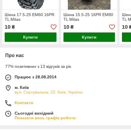
Шина 17.5-25 EM60 16PR
Шина 15.5-25 16PR EM80
Шин
TL Mitas
TL Mitas
TL M
10
10
10
₴
₴
Купити
Купити
Про нас
77% позитивних з 13 відгуків за рік
Працює з 28.08.2014
м. Київ
вул. Сортувальна, 22, Київ, Україна
Контакти
Сьогодні вихідний
Показати весь графік роботи