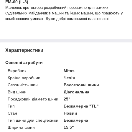
ЕМ-60 (L-3)
Малюнок протектора розроблений переважно для важких
будівельних майданчиків машин та інших машин, що працюють у
комбінованих умовах. Дуже добрі самоочисні властивості.
Характеристики
Основні атрибути
Виробник
Mitas
Країна виробник
Чехія
Сезонність шин
Всесезонні шини
Вид шини
Діагональна
Посадковий діаметр шини
25"
Тип
Безкамерна "TL"
Стан
Новий
Тип шини для спецтехніки
Безкамерна
Ширина шини
15.5"