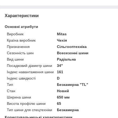
Характеристики
Основні атрибути
Виробник
Mitas
Країна виробник
Чехія
Призначення
Сільгосптехніка
Сезонність шин
Всесезонні шини
Вид шини
Радіальна
Посадковий діаметр шини
34"
Індекс навантаження шини
161
Індекс швидкості
D
Тип
Безкамерна "TL"
Стан
Новий
Ширина шини
650 мм
Висота профілю шини
65
Тип шини для спецтехніки
Безкамерна
Користувальницькі характеристики