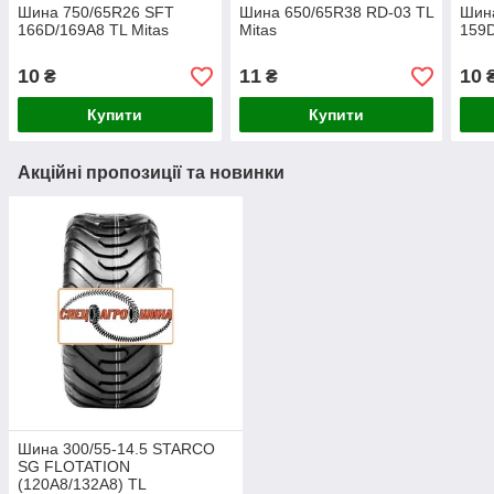
Шина 750/65R26 SFT
Шина 650/65R38 RD-03 TL
Шин
166D/169A8 TL Mitas
Mitas
159D
10
11
10
₴
₴
Купити
Купити
Акційні пропозиції та новинки
Шина 300/55-14.5 STARCO
SG FLOTATION
(120A8/132A8) TL