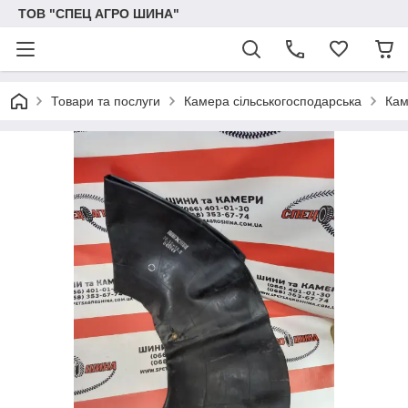
ТОВ "СПЕЦ АГРО ШИНА"
Товари та послуги
Камера сільськогосподарська
Кам