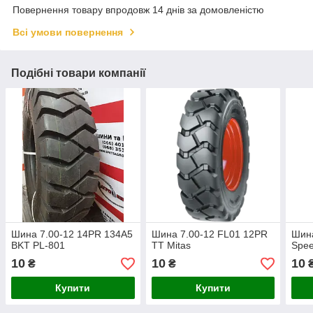
Повернення товару впродовж 14 днів за домовленістю
Всі умови повернення
Подібні товари компанії
Шина 7.00-12 14PR 134A5
Шина 7.00-12 FL01 12PR
Шина
BKT PL-801
TT Mitas
Spe
10
10
10
₴
₴
Купити
Купити