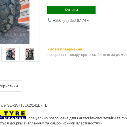
Купити
+380 (68) 353-67-74
повернення товару протягом 14 днів
за домо
теристики
nce GLR15 (153A2/141B) TL
, спеціально розроблена для багатоцільової техніки та 
ється добрим зчепленням та самоочисними властивостями.