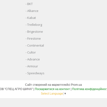
BKT
Alliance
Kabat
Trelleborg
Brigestone
Firestone
Continental
Cultor
Advance
Armour
Speedways
Сайт створений на маркетплейсі
Prom.ua
ТОВ "СПЕЦ АГРО ШИНА" |
Поскаржитися на контент
|
Політика конфіденційнос
Select Language
▼