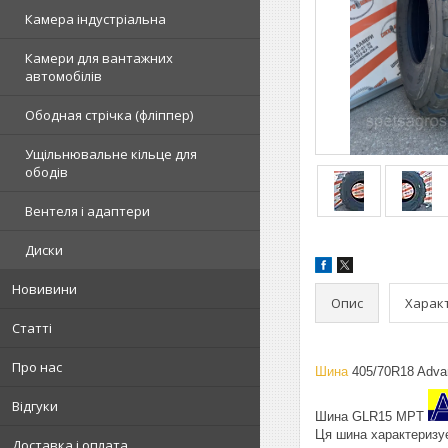
Камера індустріальна
Камери для вантажних
автомобілів
Ободная стрічка (фліппер)
Ущільнювальне кільце для
ободів
Вентеля і адаптери
Диски
Новивини
Опис
Харак
Статті
Про нас
Шина
405/70R18 Adva
Відгуки
Шина GLR15 MPT
Ця шина характеризу
Доставка і оплата