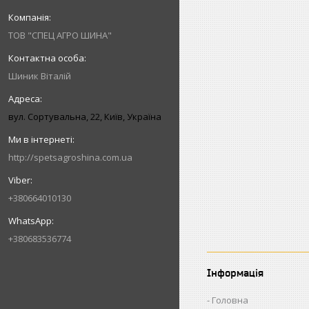
ТОВ "СПЕЦ АГРО ШИНА"
Шиник Віталій
вул. Сортувальна, 22, Київ, Україна
http://spetsagroshina.com.ua
+380664010130
+380683536774
Інформація
Головна