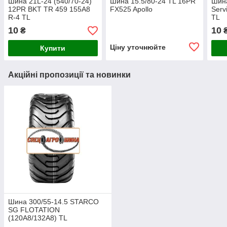
Шина 21L-24 (540/70-24)
Шина 15.5/80-24 TL 16PR
Шина
12PR BKT TR 459 155A8
FX525 Apollo
Serv
R-4 TL
TL
10
10
₴
Ціну уточнюйте
Купити
Акційні пропозиції та новинки
Шина 300/55-14.5 STARCO
SG FLOTATION
(120A8/132A8) TL