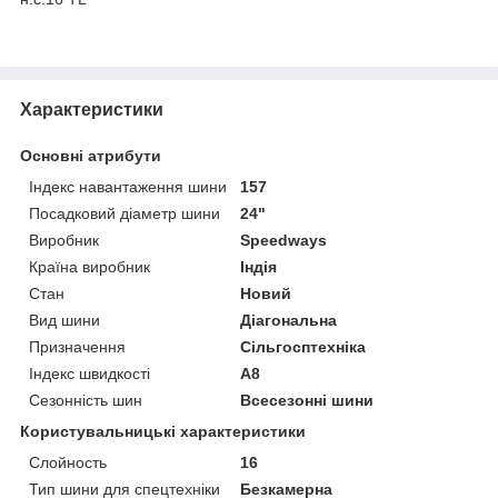
Характеристики
Основні атрибути
Індекс навантаження шини
157
Посадковий діаметр шини
24"
Виробник
Speedways
Країна виробник
Індія
Стан
Новий
Вид шини
Діагональна
Призначення
Сільгосптехніка
Індекс швидкості
A8
Сезонність шин
Всесезонні шини
Користувальницькі характеристики
Слойность
16
Тип шини для спецтехніки
Безкамерна