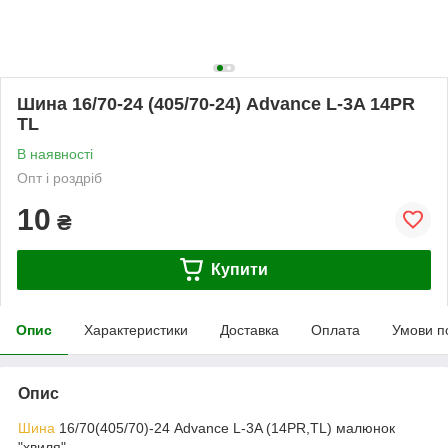
Шина 16/70-24 (405/70-24) Advance L-3A 14PR
TL
В наявності
Опт і роздріб
10
₴
Купити
Опис
Характеристики
Доставка
Оплата
Умови п
Опис
Шина
16/70(405/70)-24 Advance L-3A (14PR,TL) малюнок
"хвиля"