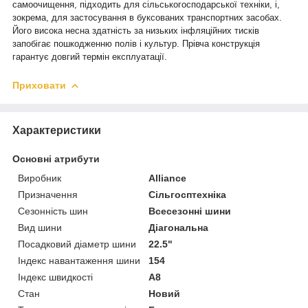
самоочищення, підходить для сільськогосподарської техніки
, і,
зокрема, для застосування в буксованих транспортних засобах.
Його висока несна здатність за низьких інфляційних тисків
запобігає пошкодженню полів і культур. П
рівча конструкція
гарантує довгий термін експлуатації.
Приховати
Характеристики
Основні атрибути
Виробник
Alliance
Призначення
Сільгосптехніка
Сезонність шин
Всесезонні шини
Вид шини
Діагональна
Посадковий діаметр шини
22.5"
Індекс навантаження шини
154
Індекс швидкості
A8
Стан
Новий