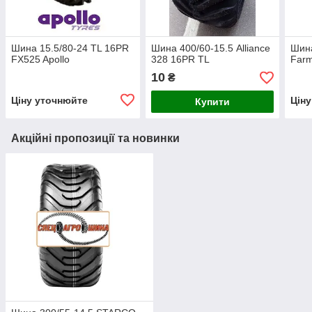
Шина 15.5/80-24 TL 16PR
Шина 400/60-15.5 Alliance
Шина
FX525 Apollo
328 16PR TL
Farm
10
₴
Ціну уточнюйте
Цін
Купити
Акційні пропозиції та новинки