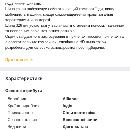
подвійними шинами.
Шина також забезпечує набагато кращий комфорт їзди, вищу
мобільність машини, краще самоочищення та кращі загальні
характеристики на дорозі.
Шина 328 випускається у варіантах зі сталевим поясом, тканинним
та посиленим варіантах різних розмірів.
Окрім стандартного застосування в причепах, лісових причепах та
лісозаготівельних комбайнах, спеціальна HD-шина також
розроблена для сільськогосподарських прес-підбирачів.
Приховати
Характеристики
Основні атрибути
Виробник
Alliance
Країна виробник
Індія
Призначення
Сільгосптехніка
Сезонність шин
Всесезонні шини
Вид шини
Діагональна