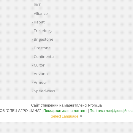
BKT
Alliance
Kabat
Trelleborg
Brigestone
Firestone
Continental
Cultor
Advance
Armour
Speedways
Сайт створений на маркетплейсі
Prom.ua
ТОВ "СПЕЦ АГРО ШИНА" |
Поскаржитися на контент
|
Політика конфіденційнос
Select Language
▼