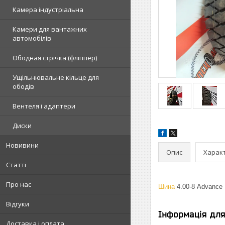
Камера індустріальна
Камери для вантажних
автомобілів
Ободная стрічка (фліппер)
Ущільнювальне кільце для
ободів
Вентеля і адаптери
Диски
Новивини
Опис
Харак
Статті
Про нас
Шина
4.00-8 Advance 
Відгуки
Інформація дл
Доставка і оплата