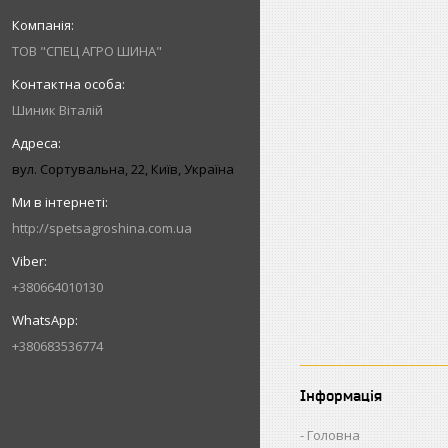
ТОВ "СПЕЦ АГРО ШИНА"
Шиник Віталій
вул. Сортувальна, 22, Київ, Україна
http://spetsagroshina.com.ua
+380664010130
+380683536774
Інформація
Головна