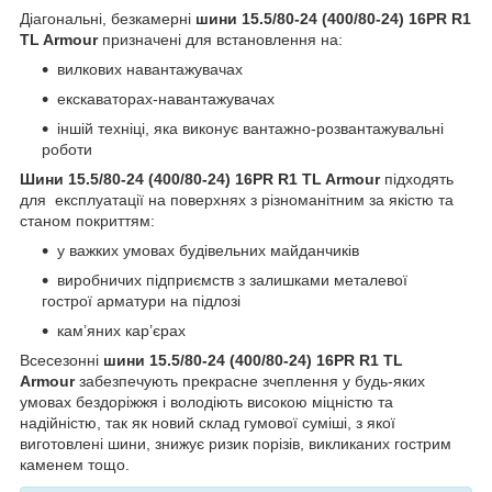
Діагональні, безкамерні
шини 15.5/80-24 (400/80-24) 16PR R1
TL Armour
призначені для встановлення на:
вилкових навантажувачах
екскаваторах-навантажувачах
іншій техніці, яка виконує вантажно-розвантажувальні
роботи
Шини 15.5/80-24 (400/80-24) 16PR R1 TL Armour
підходять
для експлуатації на поверхнях з різноманітним за якістю та
станом покриттям:
у важких умовах будівельних майданчиків
виробничих підприємств з залишками металевої
гострої арматури на підлозі
кам’яних кар’єрах
Всесезонні
шини
15.5/80-24 (400/80-24) 16PR R1 TL
Armour
забезпечують прекрасне зчеплення у будь-яких
умовах бездоріжжя і володіють високою міцністю та
надійністю, так як новий склад гумової суміші, з якої
виготовлені шини, знижує ризик порізів, викликаних гострим
каменем тощо.