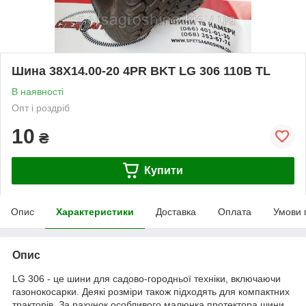
Шина 38X14.00-20 4PR BKT LG 306 110B TL
В наявності
Опт і роздріб
10
₴
Купити
Опис
Характеристики
Доставка
Оплата
Умови 
Опис
LG 306 - це шини для садово-городньої техніки, включаючи
газонокосарки. Деякі розміри також підходять для компактних
тракторів. За рахунок особливого малюнка протектора шини