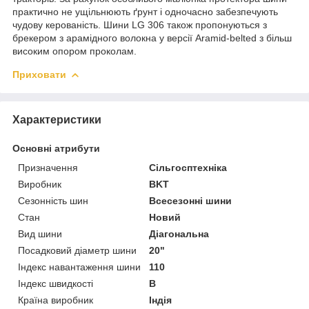
практично не ущільнюють ґрунт і одночасно забезпечують
чудову керованість. Шини LG 306 також пропонуються з
брекером з арамідного волокна у версії Aramid-belted з більш
високим опором проколам.
Приховати
Характеристики
Основні атрибути
Призначення
Сільгосптехніка
Виробник
BKT
Сезонність шин
Всесезонні шини
Стан
Новий
Вид шини
Діагональна
Посадковий діаметр шини
20"
Індекс навантаження шини
110
Індекс швидкості
B
Країна виробник
Індія