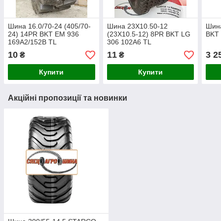
Шина 16.0/70-24 (405/70-
Шина 23X10.50-12
Шина
24) 14PR BKT EM 936
(23X10.5-12) 8PR BKT LG
BKT 
169A2/152B TL
306 102A6 TL
10
11
3 2
₴
₴
Купити
Купити
Акційні пропозиції та новинки