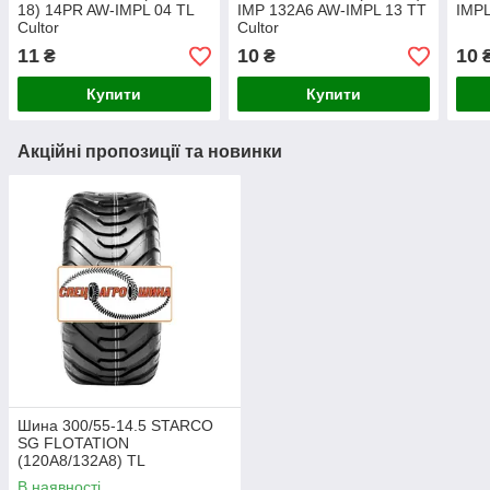
18) 14PR AW-IMPL 04 TL
IMP 132A6 AW-IMPL 13 TT
IMPL
Cultor
Cultor
11
10
10
₴
₴
Купити
Купити
Акційні пропозиції та новинки
Шина 300/55-14.5 STARCO
SG FLOTATION
(120A8/132A8) TL
В наявності