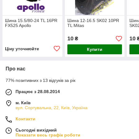
Шина 15.5/80-24 TL 16PR
Шина 12-16.5 SK02 10PR
Шина
FX525 Apollo
TL Mitas
SK02
10
10
₴
Ціну уточнюйте
Купити
Про нас
77% позитивних з 13 відгуків за рік
Працює з 28.08.2014
м. Київ
вул. Сортувальна, 22, Київ, Україна
Контакти
Сьогодні вихідний
Показати весь графік роботи