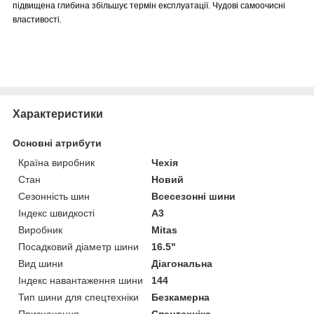
підвищена
глибина збільшує термін експлуатації. Чудові самоочисні
властивості.
Характеристики
Основні атрибути
Країна виробник
Чехія
Стан
Новий
Сезонність шин
Всесезонні шини
Індекс швидкості
A3
Виробник
Mitas
Посадковий діаметр шини
16.5"
Вид шини
Діагональна
Індекс навантаження шини
144
Тип шини для спецтехніки
Безкамерна
Призначення
Спецтехніка