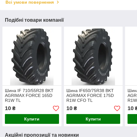
Всі умови повернення
Подібні товари компанії
Шина IF 710/55R28 BKT
Шина IF650/75R38 BKT
Шина
AGRIMAX FORCE 165D
AGRIMAX FORCE 175D
AGR
R1W TL
R1W CFO TL
R1W
10
10
10
₴
₴
Купити
Купити
Акційні пропозиції та новинки