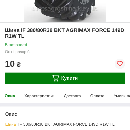
Шина IF 380/80R38 BKT AGRIMAX FORCE 149D
R1W TL
В наявності
Опт і роздріб
10
₴
Купити
Опис
Характеристики
Доставка
Оплата
Умови п
Опис
Шина
IF 380/80R38 BKT AGRIMAX FORCE 149D R1W TL