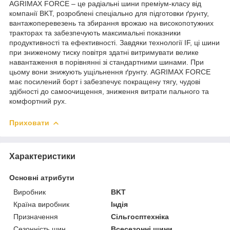
AGRIMAX FORCE – це радіальні шини преміум-класу від
компанії BKT, розроблені спеціально для підготовки ґрунту,
вантажоперевезень та збирання врожаю на високопотужних
тракторах та забезпечують максимальні показники
продуктивності та ефективності. Завдяки технології IF, ці шини
при зниженому тиску повітря здатні витримувати велике
навантаження в порівнянні зі стандартними шинами. При
цьому вони знижують ущільнення ґрунту. AGRIMAX FORCE
має посилений борт і забезпечує покращену тягу, чудові
здібності до самоочищення, зниження витрати пального та
комфортний рух.
Приховати
Характеристики
Основні атрибути
Виробник
BKT
Країна виробник
Індія
Призначення
Сільгосптехніка
Сезонність шин
Всесезонні шини