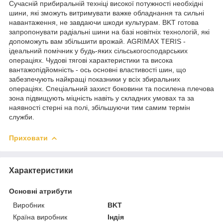
Сучасній прибиральній техніці високої потужності необхідні
шини, які зможуть витримувати важке обладнання та сильні
навантаження, не завдаючи шкоди культурам. BKT готова
запропонувати радіальні шини на базі новітніх технологій, які
допоможуть вам збільшити врожай. AGRIMAX TERIS -
ідеальний помічник у будь-яких сільськогосподарських
операціях. Чудові тягові характеристики та висока
вантажопідйомність - ось основні властивості шин, що
забезпечують найкращі показники у всіх збиральних
операціях. Спеціальний захист боковини та посилена плечова
зона підвищують міцність навіть у складних умовах та за
наявності стерні на полі, збільшуючи тим самим термін
служби.
Приховати
Характеристики
Основні атрибути
Виробник
BKT
Країна виробник
Індія