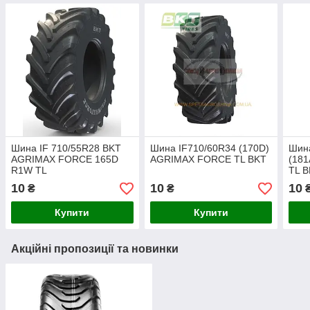
Шина IF 710/55R28 BKT
Шина IF710/60R34 (170D)
Шин
AGRIMAX FORCE 165D
AGRIMAX FORCE TL BKT
(181
R1W TL
TL 
10
10
10
₴
₴
Купити
Купити
Акційні пропозиції та новинки