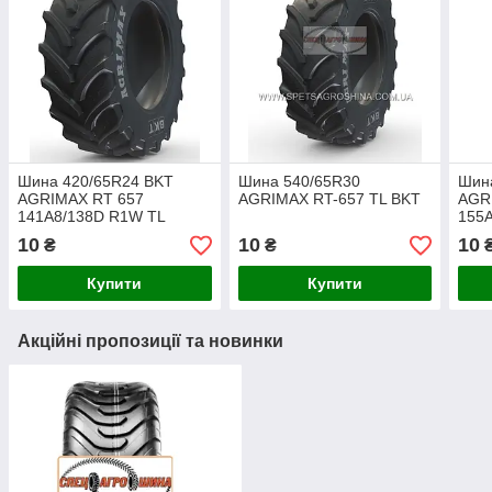
Шина 420/65R24 BKT
Шина 540/65R30
Шин
AGRIMAX RT 657
AGRIMAX RT-657 TL BKT
AGR
141A8/138D R1W TL
155
10
10
10
₴
₴
Купити
Купити
Акційні пропозиції та новинки