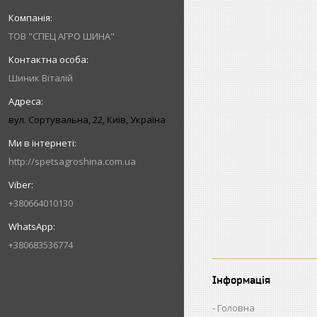
ТОВ "СПЕЦ АГРО ШИНА"
Шиник Віталій
вул. Сортувальна, 22, Київ, Україна
http://spetsagroshina.com.ua
+380664010130
+380683536774
Інформація
Головна