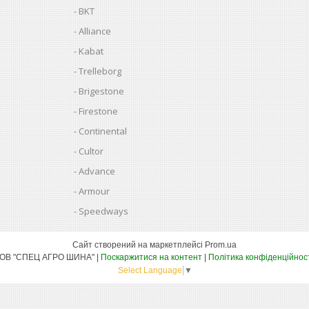
BKT
Alliance
Kabat
Trelleborg
Brigestone
Firestone
Continental
Cultor
Advance
Armour
Speedways
Сайт створений на маркетплейсі
Prom.ua
ТОВ "СПЕЦ АГРО ШИНА" |
Поскаржитися на контент
|
Політика конфіденційнос
Select Language
▼