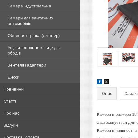
Камера індустріальна
Камери для вантажних
автомобілів
Ободная стрічка (фліппер)
Ущільнювальне кільце для
ободів
Вентеля і адаптери
Диски
Новивини
Опис
Харак
Статті
Про нас
Камера в размере 18.4
Застосовується для с
Відгуки
Камера в наявності в 
Доставка і оплата