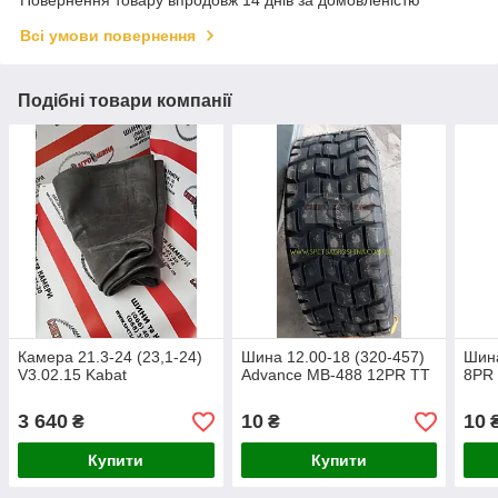
Всі умови повернення
Подібні товари компанії
Камера 21.3-24 (23,1-24)
Шина 12.00-18 (320-457)
Шина
V3.02.15 Kabat
Advance MB-488 12PR TT
8PR
3 640
10
10
₴
₴
Купити
Купити