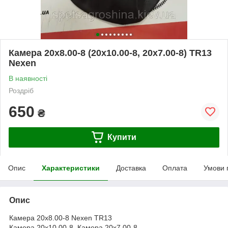
Камера 20x8.00-8 (20x10.00-8, 20x7.00-8) TR13
Nexen
В наявності
Роздріб
650
₴
Купити
Опис
Характеристики
Доставка
Оплата
Умови 
Опис
Камера 20x8.00-8 Nexen TR13
Камера 20x10.00-8, Камера 20x7.00-8