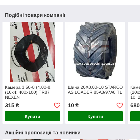
Подібні товари компанії
Камера 3.50-8 (4.00-8,
Шина 20X8.00-10 STARCO
Каме
(16x4; 400x100) TR87
AS LOADER 85A8/97A8 TL
(20x
NEXEN
10, 
13
315
10
680
₴
₴
Купити
Купити
Акційні пропозиції та новинки