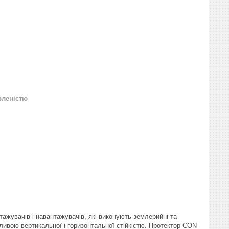
вленістю
ажувачів і навантажувачів, які виконують землерийні та
ивою вертикальної і горизонтальної стійкістю. Протектор CON