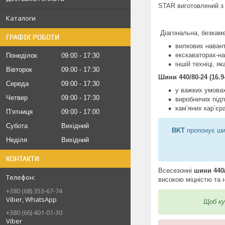
STAR виготовлений з г
Каталоги
Діагональна, безкам
ГРАФІК РОБОТИ
вилкових наван
екскаваторах-н
Понеділок
09:00
17:30
іншій техніці, 
Вівторок
09:00
17:30
Шини 440/80-24 (16.
Середа
09:00
17:30
у важких умова
Четвер
09:00
17:30
виробничих підп
кам’яних кар’єр
Пʼятниця
09:00
17:00
Субота
Вихідний
BKT
пропонує шир
Неділя
Вихідний
КОНТАКТИ
Всесезонні
шини 440/
високою міцністю та н
+380 (68) 353-67-74
Viber, WhatsApp
Щоб к
+380 (66) 401-01-30
Viber