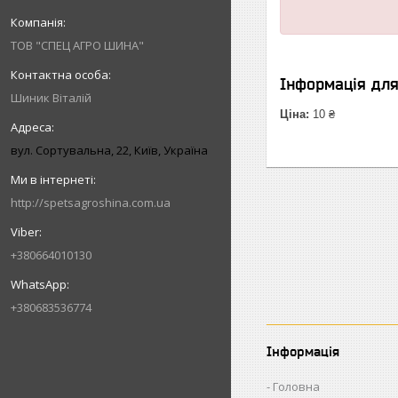
ТОВ "СПЕЦ АГРО ШИНА"
Інформація дл
Шиник Віталій
Ціна:
10 ₴
вул. Сортувальна, 22, Київ, Україна
http://spetsagroshina.com.ua
+380664010130
+380683536774
Інформація
Головна