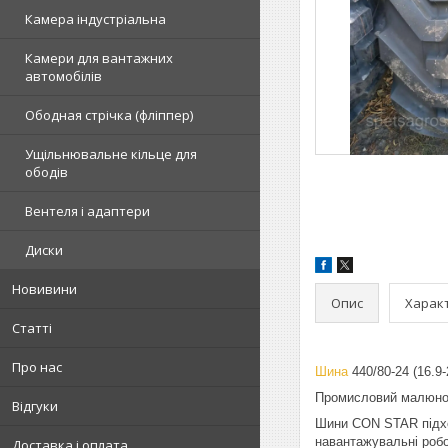
Камера індустріальна
Камери для вантажних
автомобілів
Ободная стрічка (фліппер)
Ущільнювальне кільце для
ободів
Вентеля і адаптери
Диски
Новивини
Опис
Харак
Статті
Про нас
Шина
440/80-24 (16.
Промисловий малюнок
Відгуки
Шини CON STAR підход
навантажувальні робо
Доставка і оплата