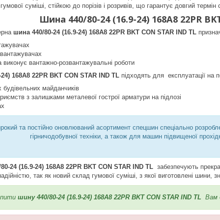
умової суміші, стійкою до порізів і розривів, що гарантує довгий термін
Шина 440/80-24 (16.9-24) 168A8 22PR 
ерна
шина 440/80-24 (16.9-24) 168A8 22PR BKT CON STAR IND TL
признач
тажувачах
авантажувачах
яка виконує вантажно-розвантажувальні роботи
9-24) 168A8 22PR BKT CON STAR IND TL
підходять для експлуатації на п
х будівельних майданчиків
риємств з залишками металевої гострої арматури на підлозі
ах
окий та постійно оновлюваний асортимент спецшин спеціально розробле
гірничодобувної техніки, а також для машин підвищеної прохід
80-24 (16.9-24) 168A8 22PR BKT CON STAR IND TL
забезпечують прекрас
адійністю, так як новий склад гумової суміші, з якої виготовлені шини, 
упити
шину 440/80-24 (16.9-24) 168A8 22PR BKT CON STAR IND TL
Вам д