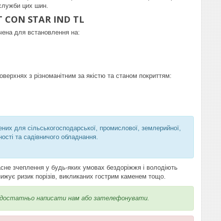
 служби цих шин.
BKT CON STAR IND TL
ена для встановлення на:
оверхнях з різноманітним за якістю та станом покриттям:
них для сільськогосподарської, промислової, землерийної,
ності та садівничого обладнання.
не зчеплення у будь-яких умовах бездоріжжя і володіють
знижує ризик порізів, викликаних гострим каменем тощо.
остатньо написати нам або зателефонувати.