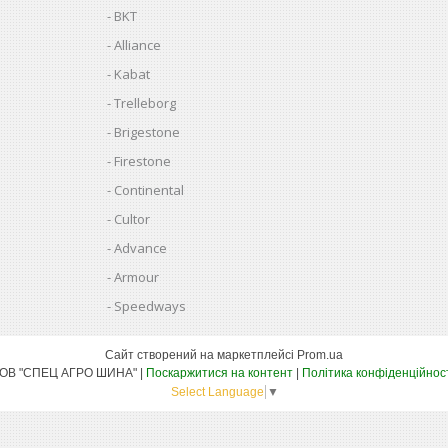
BKT
Alliance
Kabat
Trelleborg
Brigestone
Firestone
Continental
Cultor
Advance
Armour
Speedways
Сайт створений на маркетплейсі
Prom.ua
ТОВ "СПЕЦ АГРО ШИНА" |
Поскаржитися на контент
|
Політика конфіденційнос
Select Language
▼