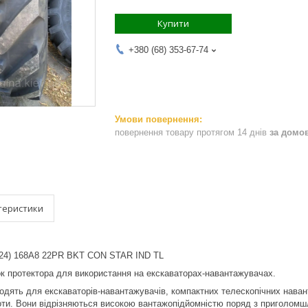
Купити
+380 (68) 353-67-74
повернення товару протягом 14 днів
за домо
теристики
9-24) 168A8 22PR BKT CON STAR IND TL
 протектора для використання на екскаваторах-навантажувачах.
ять для екскаваторів-навантажувачів, компактних телескопічних навант
ти. Вони відрізняються високою вантажопідйомністю поряд з приголомшл