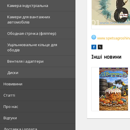
Камера індустріальна
Камери для вантажних
автомобілів
Ободная стрічка (фліппер)
www.spetsagroshina
Ущільнювальне кільце для
ободів
Інші новини
Вентеля і адаптери
Диски
Новивини
Статті
Про нас
Відгуки
Доставка і оплата