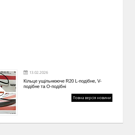
13.02.2026
Кільце ущільнююче R20 L-подібне, V-
подібне та O-подібні
Повна версія новини