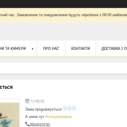
очий час. Замовлення та повідомлення будуть оброблені з 09:00 найближч
И ТА КАМЕРИ
ПРО НАС
КОНТАКТИ
ДОСТАВКА І 
ється
11.02.22
Зима продовжується
А шини тут
#спецагрошина
0664010130,