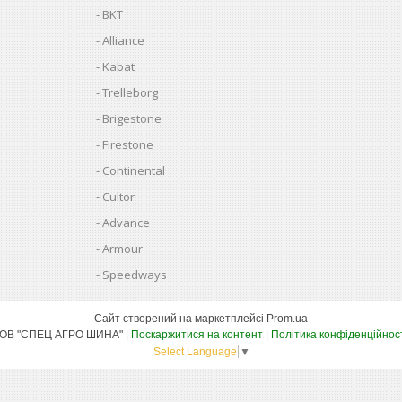
BKT
Alliance
Kabat
Trelleborg
Brigestone
Firestone
Continental
Cultor
Advance
Armour
Speedways
Сайт створений на маркетплейсі
Prom.ua
ТОВ "СПЕЦ АГРО ШИНА" |
Поскаржитися на контент
|
Політика конфіденційнос
Select Language
▼