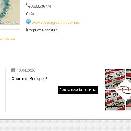
0683536774
Сайт:
www.spetsagroshina.com.ua
Інтернет магазин:
.kiev.ua
13.04.2026
Христос Воскрес!
Повна версія новини