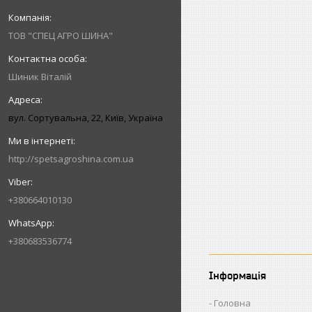
ТОВ "СПЕЦ АГРО ШИНА"
Шиник Віталій
вул. Сортувальна, 22, Київ, Україна
http://spetsagroshina.com.ua
+380664010130
+380683536774
Інформація
Головна