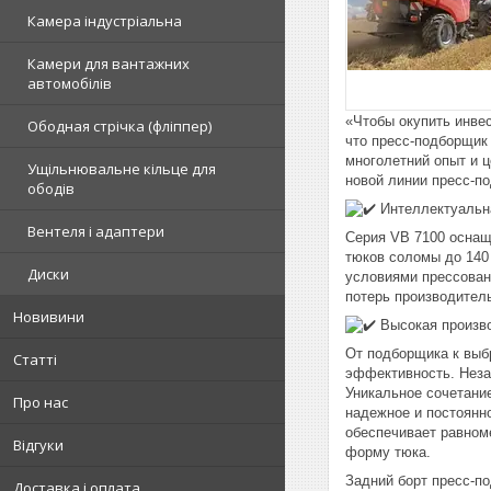
Камера індустріальна
Камери для вантажних
автомобілів
«Чтобы окупить инве
Ободная стрічка (фліппер)
что пресс-подборщик
многолетний опыт и 
Ущільнювальне кільце для
новой линии пресс-п
ободів
Интеллектуальн
Вентеля і адаптери
Серия VB 7100 оснащ
тюков соломы до 140 
Диски
условиями прессован
потерь производител
Новивини
Высокая произво
От подборщика к выб
Статті
эффективность. Незав
Уникальное сочетани
Про нас
надежное и постоянн
обеспечивает равном
Відгуки
форму тюка.
Задний борт пресс-по
Доставка і оплата