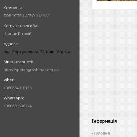
ТОВ "СПЕЦ АГРО ШИНА"
Шиник Віталій
вул. Сортувальна, 22, Київ, Україна
http://spetsagroshina.com.ua
+380664010130
+380683536774
Інформація
Головна