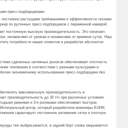
ными пресс-подборщиками.
 постоянно растущими требованиями к эффективности техники
джер по рулонных пресс-подборщиков с переменной камерой.
ает постоянную высокую производительность. Это означает,
ки, независимо от урожая и независимо от времени суток. Наш
отить потребности наших клиентов в разработке абсолютно
истема сдвоенных натяжных рычагов обеспечивает плотность
ление тюкования в соответствии с разными культурами и
аиболее экономичному использованию пресс-подборщика без
обеспечить максимальную производительность и
ает производительность до 30 т/ч при различных условиях.
етырьмя ремнями и 3-я роликами обеспечивает быстрое,
 Интегральный ротор, который разработали инженеры KUHN,
тяжения гарантирует постоянное натяжение сетки и плотную
екунды тюк выбрасывается, и задний борт снова закрывается.