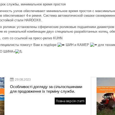
рок службы, минимальное время простоя
ечность узлов обеспечивают минимальное время простоя с максимальн
в обеспечивают 4-е ремня. Система автоматической смазки своевременн
состойкой стали HARDOX®.
х роликах установлены сферические роликовые подшипники диаметром 
ие из уникальной комбинации двух специально разработанных колец, об
ya. com со ссылкой на пресс-релиз KUHN
специалисты помогут Вам в подборе
ШИН и КАМЕР
для техни
РО ШИНА»
29.08.2023
Особливості догляду за сільгоспшинами
для продовження їх терміну служби.
Повна версія статті