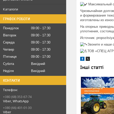
Максимальный с
Каталоги
Чрезвычайная долгов
и формирования тюко
ГРАФІК РОБОТИ
изготовлены из изно
На опорных приводны
Понеділок
09:00
17:30
уплотнения, состоящ
Вівторок
09:00
17:30
Источник: propozitsi
Середа
09:00
17:30
Звоните и наши 
Четвер
09:00
17:30
ТОВ «СПЕЦ АГ
Пʼятниця
09:00
17:00
Субота
Вихідний
Інші статті
Неділя
Вихідний
КОНТАКТИ
+380 (68) 353-67-74
Viber, WhatsApp
+380 (66) 401-01-30
Viber