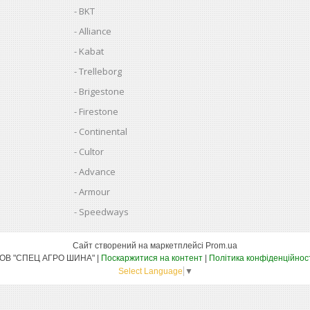
BKT
Alliance
Kabat
Trelleborg
Brigestone
Firestone
Continental
Cultor
Advance
Armour
Speedways
Сайт створений на маркетплейсі
Prom.ua
ТОВ "СПЕЦ АГРО ШИНА" |
Поскаржитися на контент
|
Політика конфіденційнос
Select Language
▼