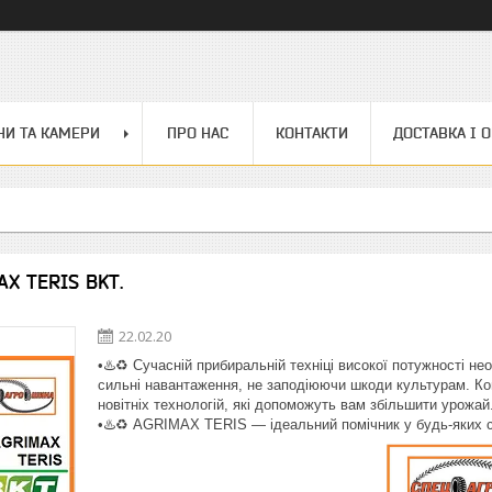
И ТА КАМЕРИ
ПРО НАС
КОНТАКТИ
ДОСТАВКА І 
X TERIS BKT.
22.02.20
•♨️♻️ Сучасній прибиральній техніці високої потужності н
сильні навантаження, не заподіюючи шкоди культурам. Ко
новітніх технологій, які допоможуть вам збільшити урожай
•♨️♻️ AGRIMAX TERIS — ідеальний помічник у будь-яких с