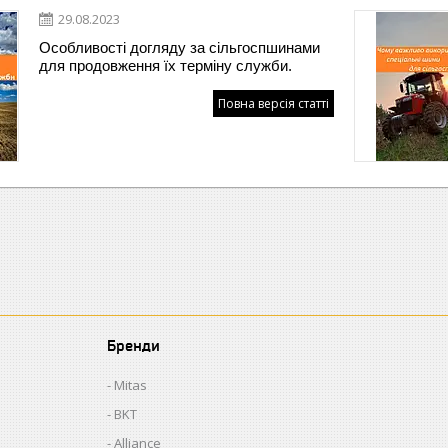
29.08.2023
Особливості догляду за сільгоспшинами
для продовження їх терміну служби.
Повна версія статті
Бренди
Mitas
BKT
Alliance