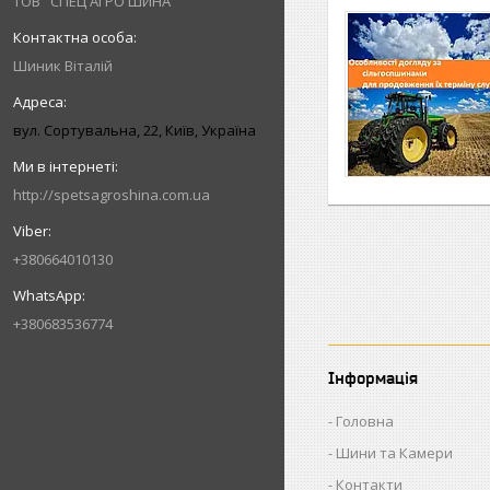
ТОВ "СПЕЦ АГРО ШИНА"
Шиник Віталій
вул. Сортувальна, 22, Київ, Україна
http://spetsagroshina.com.ua
+380664010130
+380683536774
Інформація
Головна
Шини та Камери
Контакти