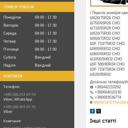
ГРАФІК РОБОТИ
ℹ️ Перелік розмірів ши
Понеділок
09:00
17:30
☑️620/75R26 CHO
☑️750/65R26 CHO
Вівторок
09:00
17:30
☑️710/55R28 CHO
Середа
09:00
17:30
☑️620/75R30 CHO
☑️650/72R32 CHO
Четвер
09:00
17:30
☑️IF 710/75R32 CHO
☑️800/65R32 CHO
Пʼятниця
09:00
17:00
☑️900/60R32 CHO
Субота
Вихідний
☑️1050/50R32 CHO
☑️IF 580/80R34 CHO
Неділя
Вихідний
☑️IF 710/75R34 CHO
☑️520/85R42
КОНТАКТИ
Детально телефонуйт
☎️ +380442210292
📞 +380664010130
+380 (68) 353-67-74
📞 +380683536774
Viber, WhatsApp
🌐
WWW.SPETSAGRO
+380 (66) 401-01-30
Viber
Інші статті