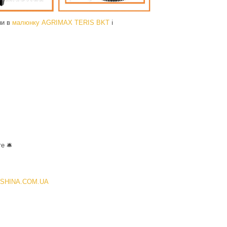
ни в
малюнку AGRIMAX TERIS BKT
ℹ️
е 🛎
SHINA.COM.UA