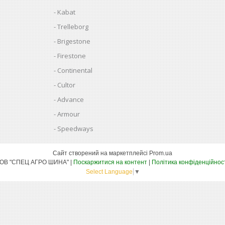
Kabat
Trelleborg
Brigestone
Firestone
Continental
Cultor
Advance
Armour
Speedways
Сайт створений на маркетплейсі
Prom.ua
ТОВ "СПЕЦ АГРО ШИНА" |
Поскаржитися на контент
|
Політика конфіденційнос
Select Language
▼