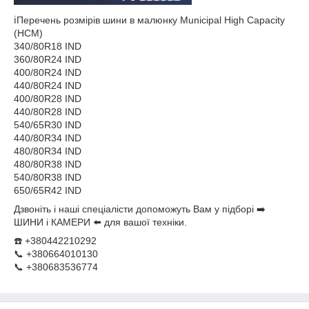
ℹ️Перечень розмірів шини в малюнку Municipal High Capacity
(HCM)
340/80R18 IND
360/80R24 IND
400/80R24 IND
440/80R24 IND
400/80R28 IND
440/80R28 IND
540/65R30 IND
440/80R34 IND
480/80R34 IND
480/80R38 IND
540/80R38 IND
650/65R42 IND
Дзвоніть і наші спеціалісти допоможуть Вам у підборі ➡️
ШИНИ і КАМЕРИ ⬅️ для вашої техніки.
☎️ +380442210292
📞 +380664010130
📞 +380683536774