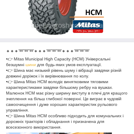
🔸🔸🔸➿➿➿🔸🔸🔸➿➿➿🔸🔸🔸➿➿➿
•👉 Mitas Municipal High Capacity (HCM) Універсальні
безшумні
шини
для будь-яких умов експлуатації.
•👉 Шина має низький рівень шуму і вібрації завдяки різній
довжині доріжок і їх вирівнювання по колу.
•👉 Шина Mitas HCM володіє винятковими тяговими
характеристиками завдяки більшому ребру на вушках.
Малюнок HCM має різну ширину виступу в плечі для кращого
зчеплення на більш глибокої поверхні. Це виграє в чудовій
самоочищення і дуже хороших характеристик рульового
управління.
•👉 Шина Mitas HCM особливо підходить для комунальних і
дорожніх тракторів і обладнання і призначена для
всесезонного використання.