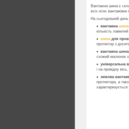
Вантажна шина є скла
всіх осях вантажівки
На сьогоднішній день
вантажна
шина
кількість ламелей
шина
для прові
протектор з досить
вантажна шина
схожий малюнок з 
універсальна 
і на провідну вісь
зимова вантаж
протектора, а так
характеризується 