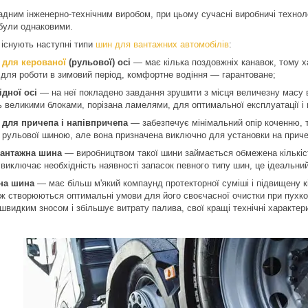
дним інженерно-технічним виробом, при цьому сучасні виробничі технолог
 були однаковими.
 існують наступні типи
шин для вантажних автомобілів
:
 для керованої
(рульової) осі
— має кілька поздовжніх канавок, тому х
 для роботи в зимовий період, комфортне водіння — гарантоване;
дної осі
— на неї покладено завдання зрушити з місця величезну масу ва
 великими блоками, порізана ламелями, для оптимальної експлуатації і влі
 для причепа і напівпричепа
— забезпечує мінімальний опір коченню, 
рульової шиною, але вона призначена виключно для установки на причеп
вантажна шина
— виробництвом такої шини займається обмежена кількіст
, виключає необхідність наявності запасок певного типу шин, це ідеальний
на шина
— має більш м'який компаунд протекторної суміші і підвищену к
ож створюються оптимальні умови для його своєчасної очистки при пухком
швидким зносом і збільшує витрату палива, свої кращі технічні характе