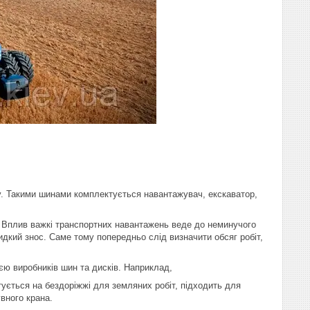
у. Такими шинами комплектується навантажувач, екскаватор,
і. Вплив важкі транспортних навантажень веде до неминучого
дкий знос. Саме тому попередньо слід визначити обсяг робіт,
єю виробників шин та дисків. Наприклад,
ється на бездоріжжі для земляних робіт, підходить для
вного крана.