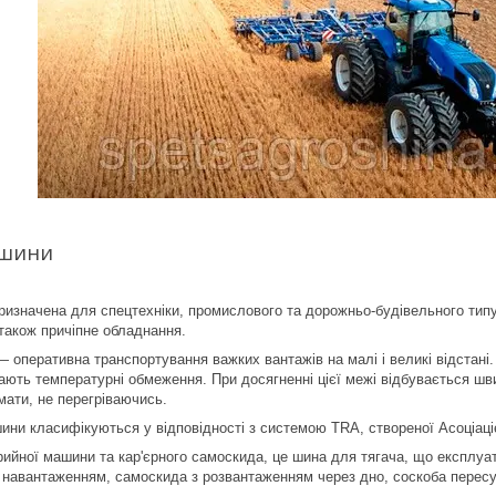
 шини
ризначена для спецтехніки, промислового та дорожньо-будівельного тип
 також причіпне обладнання.
— оперативна транспортування важких вантажів на малі і великі відстан
ають температурні обмеження. При досягненні цієї межі відбувається шви
мати, не перегріваючись.
шини класифікуються у відповідності з системою TRA, створеної Асоціаці
йної машини та кар'єрного самоскида, це шина для тягача, що експлуату
 навантаженням, самоскида з розвантаженням через дно, соскоба пересу