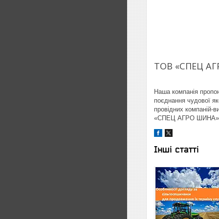
ТОВ «СПЕЦ АГР
Наша компанія пропо
поєднання чудової яко
провідних компаній-ви
«СПЕЦ АГРО ШИНА» з
Інші статті