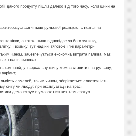
ії даного продукту пішли далеко від того часу, коли шини на
арактеризується чіткою рульової реакцією, є незначна
нтажівки, а також шина відповідає за його зупинку,
тку, і взимку, тут надійні тягово-зчіпні параметри;
таким чином, забезпечується економна витрата палива, має
ах і напівпричепах;
ь компаній, універсальну шину можна ставити і на рульову,
 варіант;
ількість ламелей, таким чином, зберігається еластичність
у снігу чи льоду; при експлуатації на трасі
ристики демонструє в умовах низьких температур.