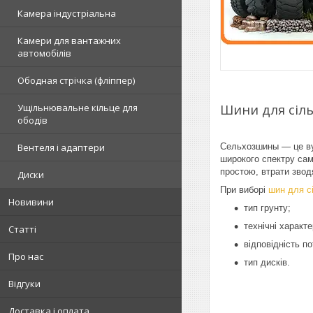
Камера індустріальна
Камери для вантажних
автомобілів
Ободная стрічка (фліппер)
Шини для сіль
Ущільнювальне кільце для
ободів
Сельхозшины — це вузь
Вентеля і адаптери
широкого спектру сам
простою, втрати звод
Диски
При виборі
шин для с
Новивини
тип грунту;
технічні характ
Статті
відповідність по
Про нас
тип дисків.
Відгуки
Доставка і оплата