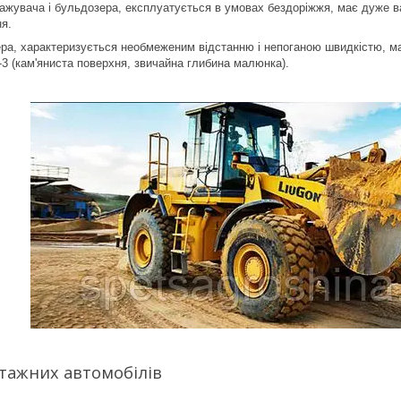
жувача і бульдозера, експлуатується в умовах бездоріжжя, має дуже ва
я.
ра, характеризується необмеженим відстанню і непоганою швидкістю, ма
-3 (кам'яниста поверхня, звичайна глибина малюнка).
тажних автомобілів