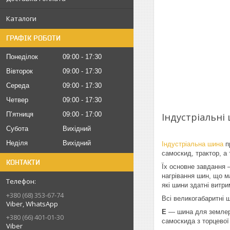
Каталоги
ГРАФІК РОБОТИ
Понеділок
09:00
17:30
Вівторок
09:00
17:30
Середа
09:00
17:30
Четвер
09:00
17:30
Пʼятниця
09:00
17:00
Індустріальні
Субота
Вихідний
Неділя
Вихідний
Індустріальна шина
п
самоскид, трактор, а
КОНТАКТИ
Їх основне завдання 
нагрівання шин, що м
які шини здатні витри
+380 (68) 353-67-74
Всі великогабаритні 
Viber, WhatsApp
Е
— шина для землери
+380 (66) 401-01-30
самоскида з торцевої
Viber