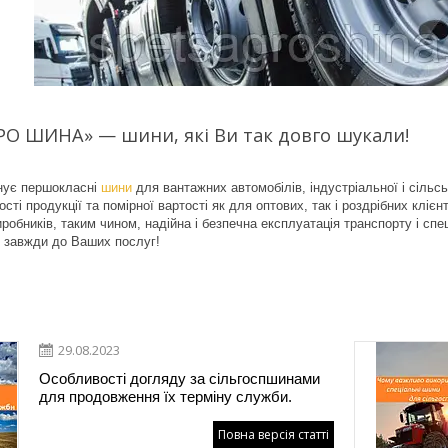
О ШИНА» — шини, які Ви так довго шукали!
нує першокласні
шини
для вантажних автомобілів, індустріальної і сільс
сті продукції та помірної вартості як для оптових, так і роздрібних клі
робників, таким чином, надійна і безпечна експлуатація транспорту і сп
авжди до Ваших послуг!
29.08.2023
Особливості догляду за сільгоспшинами
для продовження їх терміну служби.
Повна версія статті