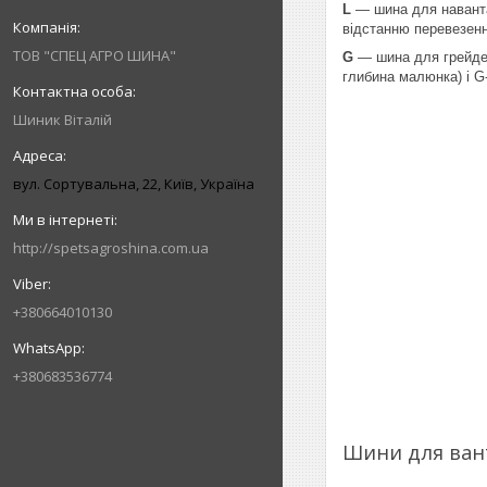
L
— шина для наванта
відстанню перевезенн
ТОВ "СПЕЦ АГРО ШИНА"
G
— шина для грейде
глибина малюнка) і G
Шиник Віталій
вул. Сортувальна, 22, Київ, Україна
http://spetsagroshina.com.ua
+380664010130
+380683536774
Шини для ван