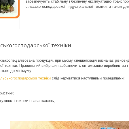
забезпечують стабільну і безпечну експлуатацію транспорт
сільськогосподарської, індустріальної техніки, а також для
ськогосподарської техніки
коспеціалізована продукція, при цьому спеціалізація визначає різновиди
ої техніки. Правильний вибір шин забезпечить оптимізацію виробництва і 
яться до мінімуму.
ільськогосподарської техніки
слід керуватися наступними принципами:
еристики;
тужності техніки і навантажень;