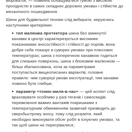
віброкаток, — повинна оснащуватися гумою з високою
прохідністю в самих складних дорожніх умовах і стійкістю до
механічного пошкодження.
Шини для будівельної техніки слід вибирати, керуючись
наступними критеріями:
тип малюнка протектора
шина без замкнутої
канавки в центрі характеризується високими
показниками зносостійкості і стійкості до порізів, вона
добре себе показує в суворих умовах при плюсових
температурах; шина з поперечною канавкою годиться
для слизьких поверхонь; шина з блоковим малюнком —
більш збалансована, хоча за параметрами
поступається вищеописаних варіантів; головне
правило: чим суворіші умови експлуатації, тим канавки
повинні бути глибше;
параметр «тонно-миля-в-час»
— цей аспект слід
враховувати особливо у разі тягачів і самоскидів;
перевезення важких вантажів покришками з
температурним обмеженням зазвичай призводить до
сверхбыстрому зносу, тому слід розуміти, який
необхідно виконувати обсяг робіт в існуючих умовах, та
так щоб шини не перегрівалися;