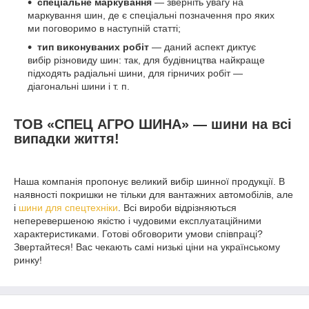
спеціальне маркування
— зверніть увагу на
маркування шин, де є спеціальні позначення про яких
ми поговоримо в наступній статті;
тип виконуваних робіт
— даний аспект диктує
вибір різновиду шин: так, для будівництва найкраще
підходять радіальні шини, для гірничих робіт —
діагональні шини і т. п.
ТОВ «СПЕЦ АГРО ШИНА» — шини на всі
випадки життя!
Наша компанія пропонує великий вибір шинної продукції. В
наявності покришки не тільки для вантажних автомобілів, але
і
шини для спецтехніки
. Всі вироби відрізняються
неперевершеною якістю і чудовими експлуатаційними
характеристиками. Готові обговорити умови співпраці?
Звертайтеся! Вас чекають самі низькі ціни на українському
ринку!