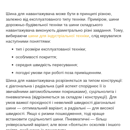
Шина для навантажувача може бути в принципі різною,
залежно від експлуатованого типу техніки. Приміром, шини
дорожньо-будівельної техніки та шини складського
навантажувача виконують діаметрально різні завдання. Тому,
вибираючи
шини для індустріальної техніки
, слід керуватися
наступними поняттями:
тип і розміри експлуатованої техніки;
особливості покриття;
середня швидкість пересування;
погодні умови при роботі поза приміщенням.
Шина для навантажувача розрізняється за типом конструкції:
є діагональна і радіальна (цей аспект споріднює її із
звичайними автомобільними покришками), суцільнолита і
пневматична (відрізняються за складом і конструкції). Для
умов важкої прохідності і невеликій швидкості діагональні
шини — оптимальний варіант, а радіальні — для високої
швидкості. Якщо є ризики пошкодження, тоді краще
встановити суцільнолиті шини. Пневматичні — більш
універсальний варіант, але вони «бояться» осколків і іншого