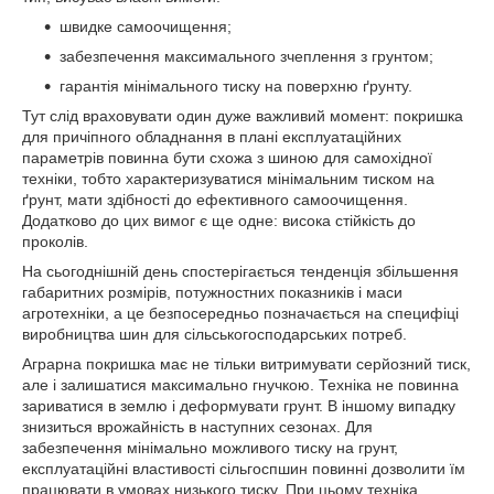
швидке самоочищення;
забезпечення максимального зчеплення з грунтом;
гарантія мінімального тиску на поверхню ґрунту.
Тут слід враховувати один дуже важливий момент: покришка
для причіпного обладнання в плані експлуатаційних
параметрів повинна бути схожа з шиною для самохідної
техніки, тобто характеризуватися мінімальним тиском на
ґрунт, мати здібності до ефективного самоочищення.
Додатково до цих вимог є ще одне: висока стійкість до
проколів.
На сьогоднішній день спостерігається тенденція збільшення
габаритних розмірів, потужностних показників і маси
агротехніки, а це безпосередньо позначається на специфіці
виробництва шин для сільськогосподарських потреб.
Аграрна покришка має не тільки витримувати серйозний тиск,
але і залишатися максимально гнучкою. Техніка не повинна
зариватися в землю і деформувати грунт. В іншому випадку
знизиться врожайність в наступних сезонах. Для
забезпечення мінімально можливого тиску на грунт,
експлуатаційні властивості сільгоспшин повинні дозволити їм
працювати в умовах низького тиску. При цьому техніка