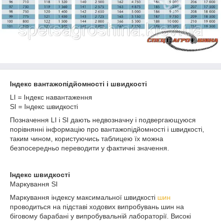
Індекс вантажопідйомності і швидкості
LI = Індекс навантаження
SI = Індекс швидкості
Позначення LI і SI дають недвозначну і подвергающуюся
порівнянні інформацію про вантажопідйомності і швидкості,
таким чином, користуючись таблицею їх можна
безпосередньо переводити у фактичні значення.
Індекс швидкості
Маркування SI
Маркування індексу максимальної швидкості
шин
проводиться на підставі ходових випробувань шин на
біговому барабані у випробувальній лабораторії. Високі