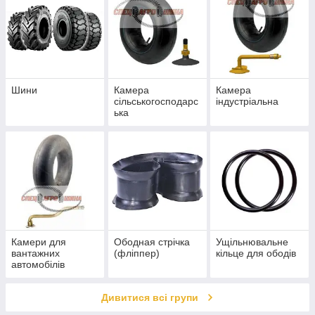
Шини
Камера
Камера
сільськогосподарс
індустріальна
ька
Камери для
Ободная стрічка
Ущільнювальне
вантажних
(фліппер)
кільце для ободів
автомобілів
Дивитися всі групи