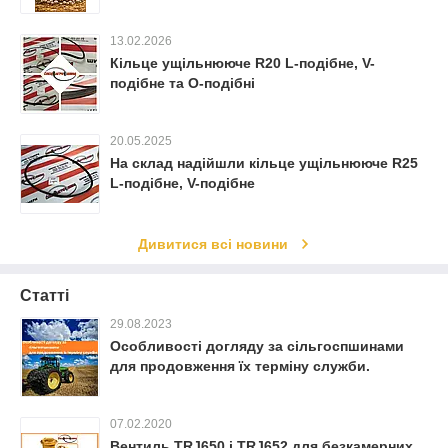
13.02.2026
Кільце ущільнююче R20 L-подібне, V-
подібне та O-подібні
20.05.2025
На склад надійшли кільце ущільнююче R25
L-подібне, V-подібне
Дивитися всі новини
Статті
29.08.2023
Особливості догляду за сільгоспшинами
для продовження їх терміну служби.
07.02.2020
Вентиль TRJ650 і TRJ652 для безкамерних