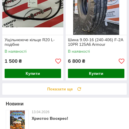
Ущільнююче кільце R20 L-
Шина 9.00-16 (240-406) F-2A
подібне
10PR 125A6 Armour
В наявності
В наявності
1 500
6 800
₴
₴
Купити
Купити
Показати ще
Новини
13.04.2026
Христос Воскрес!