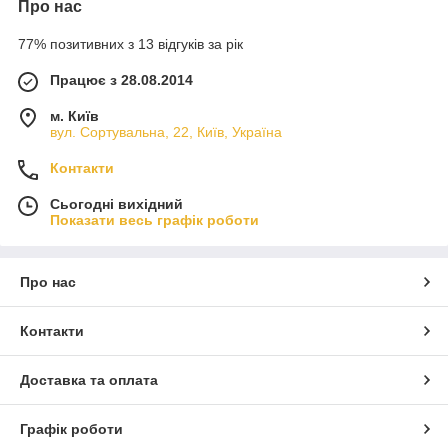
Про нас
відповідати. Просимо уточнювати ціни на сьогоднішній
день за телефонами у менеджерів!
77% позитивних з 13 відгуків за рік
Інформація про компанію
Працює з 28.08.2014
Назва:
ТОВ "СПЕЦ АГРО ШИНА»
м. Київ
вул. Сортувальна, 22, Київ, Україна
Тип компанії:
Торгова компанія, Представництво
Контакти
Бренди:
Сьогодні вихідний
Michelin, BKT, Alliance, GTK, Advance, Kabat, Mitas, Nexen,
Показати весь графік роботи
Starmaxx, Armour
Рік заснування:
2014
Про нас
Організаційно-правова форма:
Контакти
Товариство з обмеженою відповідальністю
Доставка та оплата
Ринкова діяльність
Компанія ТОВ "СПЕЦ АГРО ШИНА»
займається професійною діяльністю по продажу шин та
Графік роботи
камер з 2014 року та зарекомендувала себе, як надійний